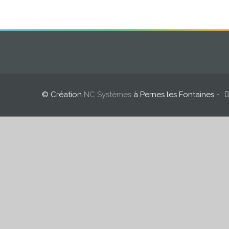
© Création
NC Systèmes
à Pernes les Fontaines -