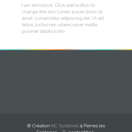
I am text block. Click edit button to
change this text. Lorem ipsum dolor sit
amet, consectetur adipiscing elit. Ut elit
tellus, luctus nec ullamcorper mattis,
pulvinar dapibus leo.
© Création
NC Systèmes
à Pernes les