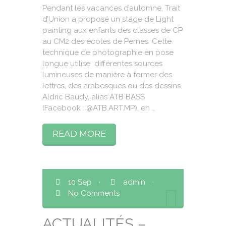
Pendant les vacances d’automne, Trait
d’Union a proposé un stage de Light
painting aux enfants des classes de CP
au CM2 des écoles de Pernes. Cette
technique de photographie en pose
longue utilise différentes sources
lumineuses de manière à former des
lettres, des arabesques ou des dessins.
Aldric Baudy, alias ATB BASS
(Facebook : @ATB.ART.MP), en …
READ MORE
10 Sep
·
admin
·
No Comments
ACTUALITÉS –